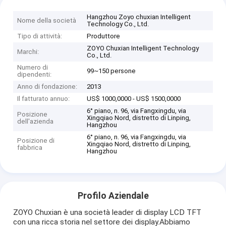
Hangzhou Zoyo chuxian Intelligent
Nome della società
Technology Co., Ltd.
Tipo di attività:
Produttore
ZOYO Chuxian Intelligent Technology
Marchi:
Co., Ltd.
Numero di
99~150 persone
dipendenti:
Anno di fondazione:
2013
Il fatturato annuo:
US$ 1000,0000 - US$ 1500,0000
6° piano, n. 96, via Fangxingdu, via
Posizione
Xingqiao Nord, distretto di Linping,
dell'azienda
Hangzhou
6° piano, n. 96, via Fangxingdu, via
Posizione di
Xingqiao Nord, distretto di Linping,
fabbrica
Hangzhou
Profilo Aziendale
ZOYO Chuxian è una società leader di display LCD TFT
con una ricca storia nel settore dei display.Abbiamo