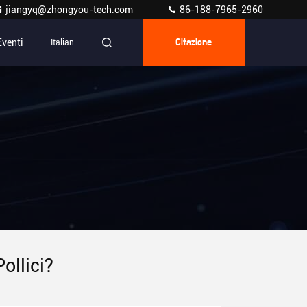
jiangyq@zhongyou-tech.com
86-188-7965-2960
Eventi
Italian
Citazione
ollici?