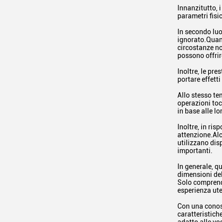
Innanzitutto, 
parametri fisi
In secondo luo
ignorato.Quan
circostanze no
possono offrir
Inoltre, le pr
portare effett
Allo stesso te
operazioni toc
in base alle lo
Inoltre, in ri
attenzione.Alc
utilizzano dis
importanti.
In generale, q
dimensioni del
Solo comprende
esperienza ute
Con una conosc
caratteristich