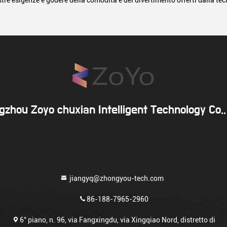
stre esigenze e godere della comodità e del divertimento offerti dalla tec
zhou Zoyo chuxian Intelligent Technology Co.,
jiangyq@zhongyou-tech.com
86-188-7965-2960
6° piano, n. 96, via Fangxingdu, via Xingqiao Nord, distretto di