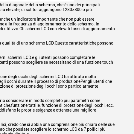
 della diagonale dello schermo, che è uno dei principali
 più elevate, di solito raggiungono 1280×800 o più.
 anche un indicatore importante che non può essere
ne alla frequenza di aggiornamento dello schermo. In
 di utilizzo.Gli schermi LCD con elevati tassi di aggiornamento
 la qualità di uno schermo LCD.Queste caratteristiche possono
erni schermi LCD.e gli utenti possono completare le
tenti possono scegliere se necessitano di una funzione touch
zione degli occhi degli schermi LCD ha attirato molta
li occhi durante il processo di produzionePer gli utenti che
nzione di protezione degli occhi sono particolarmente
sario considerare in modo completo più parametri come
che,funzione tattile, funzione di protezione degli occhi, ecc.
disfano le proprie esigenze e ottenere una migliore
ici, credo che si abbia una comprensione più chiara delle sue
ero che possiate scegliere lo schermo LCD da 7 pollici più