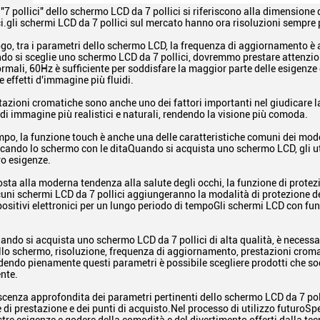
i "7 pollici" dello schermo LCD da 7 pollici si riferiscono alla dimensione
ci.gli schermi LCD da 7 pollici sul mercato hanno ora risoluzioni sempre
go, tra i parametri dello schermo LCD, la frequenza di aggiornamento è
do si sceglie uno schermo LCD da 7 pollici, dovremmo prestare attenzio
rmali, 60Hz è sufficiente per soddisfare la maggior parte delle esigenze
e effetti d'immagine più fluidi.
estazioni cromatiche sono anche uno dei fattori importanti nel giudicare
i di immagine più realistici e naturali, rendendo la visione più comoda.
mpo, la funzione touch è anche una delle caratteristiche comuni dei mod
cando lo schermo con le ditaQuando si acquista uno schermo LCD, gli u
ro esigenze.
sposta alla moderna tendenza alla salute degli occhi, la funzione di prote
uni schermi LCD da 7 pollici aggiungeranno la modalità di protezione deg
positivi elettronici per un lungo periodo di tempoGli schermi LCD con fu
uando si acquista uno schermo LCD da 7 pollici di alta qualità, è neces
lo schermo, risoluzione, frequenza di aggiornamento, prestazioni cromati
ndo pienamente questi parametri è possibile scegliere prodotti che sod
nte.
enza approfondita dei parametri pertinenti dello schermo LCD da 7 poll
e di prestazione e dei punti di acquisto.Nel processo di utilizzo futuroSp