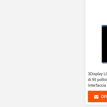
3Display L
di.95 polli
Interfacci
Ott