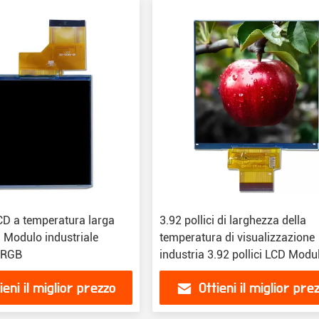
CD a temperatura larga
3.92 pollici di larghezza della
ci Modulo industriale
temperatura di visualizzazione
a RGB
industria 3.92 pollici LCD Modu
TFT
ieni il miglior prezzo
Ottieni il miglior pre