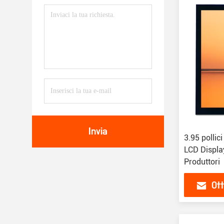
Invia
3.95 pollic
LCD Displa
Produttori
Ott