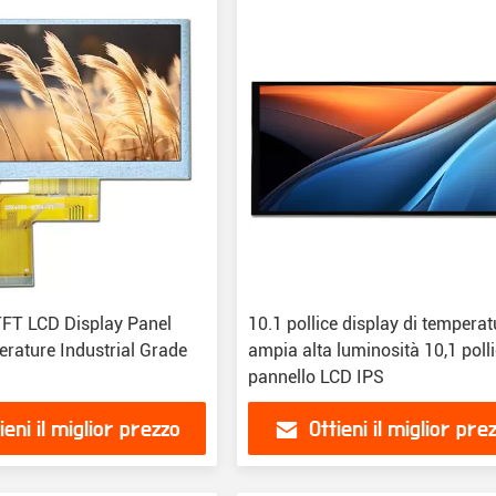
 TFT LCD Display Panel
10.1 pollice display di tempera
rature Industrial Grade
ampia alta luminosità 10,1 polli
pannello LCD IPS
ieni il miglior prezzo
Ottieni il miglior pre