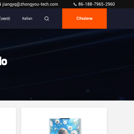
jiangyq@zhongyou-tech.com
86-188-7965-2960
Eventi
Italian
Citazione
io