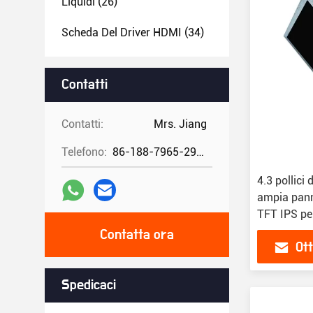
Liquidi
(26)
Scheda Del Driver HDMI
(34)
Contatti
Contatti:
Mrs. Jiang
Telefono:
86-188-7965-2960
4.3 pollici
ampia panne
TFT IPS pe
Contatta ora
Ott
Spedicaci