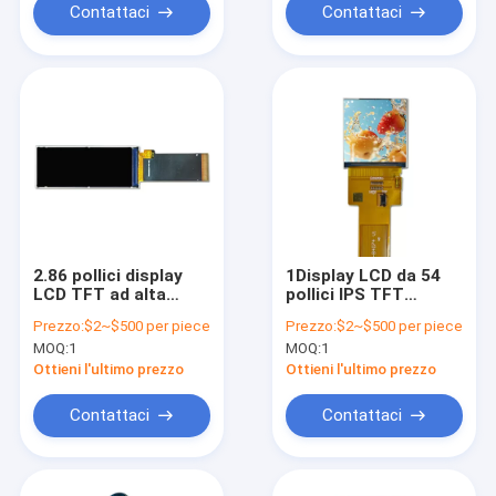
Contattaci
Contattaci
2.86 pollici display
1Display LCD da 54
LCD TFT ad alta
pollici IPS TFT
risoluzione Bar tipo
Display LCD Modulo
Prezzo:
$2~$500 per piece
Prezzo:
$2~$500 per piece
376*960 pixel
ad alta risoluzione
MOQ:
1
MOQ:
1
320*320
Ottieni l'ultimo prezzo
Ottieni l'ultimo prezzo
Contattaci
Contattaci