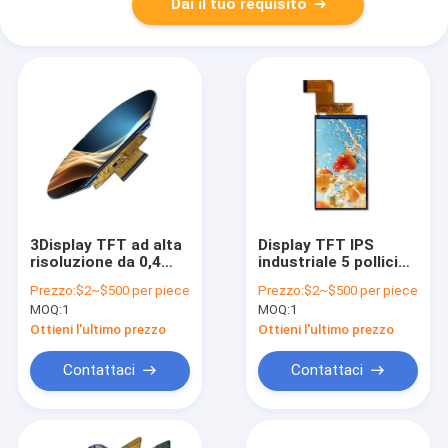
Dai il tuo requisito
3Display TFT ad alta
Display TFT IPS
risoluzione da 0,4
industriale 5 pollici
pollici con schermo
Modulo LCD Alta
Prezzo:
$2~$500 per piece
Prezzo:
$2~$500 per piece
rotondo IPS Mipi LCD
luminosità 450 Nits
MOQ:
1
MOQ:
1
Display
Ottieni l'ultimo prezzo
Ottieni l'ultimo prezzo
Contattaci
Contattaci