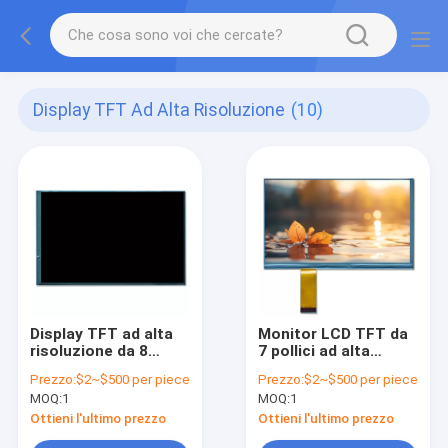
Display TFT Ad Alta Risoluzione
(10)
Display TFT ad alta
Monitor LCD TFT da
risoluzione da 8
7 pollici ad alta
pollici 500 Nits
risoluzione 1024x600
Prezzo:
$2~$500 per piece
Prezzo:
$2~$500 per piece
Luminanza Modulo di
pixel
MOQ:
1
MOQ:
1
display TFT da 8
pollici
Ottieni l'ultimo prezzo
Ottieni l'ultimo prezzo