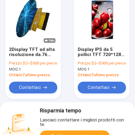
2Display TFT ad alta
Display IPS da 5
risoluzione da.76
pollici TFT 720*1280
pollici Display TFT
pixel Display LCD ad
Prezzo:
$2~$500 per piece
Prezzo:
$2~$500 per piece
RGB personalizzato
alta risoluzione
MOQ:
1
MOQ:
1
personalizzato
Ottieni l'ultimo prezzo
Ottieni l'ultimo prezzo
Contattaci
Contattaci
Risparmia tempo
Lasciaci contattare i migliori prodotti con
te.