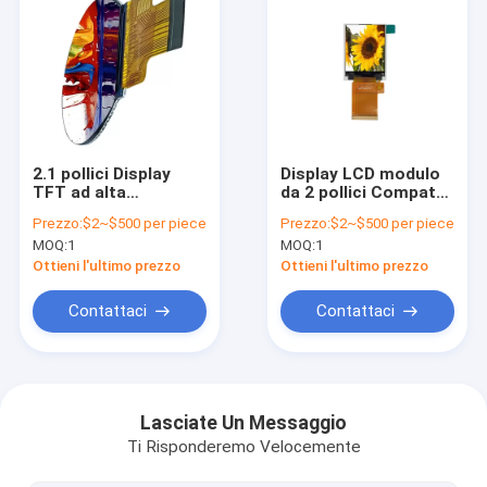
2.1 pollici Display
Display LCD modulo
TFT ad alta
da 2 pollici Compatto
risoluzione
display TFT HD ad
Prezzo:
$2~$500 per piece
Prezzo:
$2~$500 per piece
industriale Display
alta risoluzione
MOQ:
1
MOQ:
1
LCD TFT circolare
Ottieni l'ultimo prezzo
Ottieni l'ultimo prezzo
Contattaci
Contattaci
Casa.
Prodotti
Lasciate Un Messaggio
Ti Risponderemo Velocemente
Video