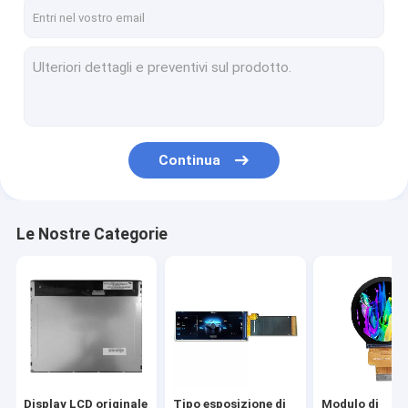
Spettacolo VR
Su di noi
Visita alla fabbrica
Controllo della qualità
Continua
Notizie
Chiedi un preventivo
Le Nostre Categorie
Display LCD originale
Tipo esposizione di Antivari di LCD
Modulo di visualizzazione LCD rotondo
Display LCD originale
Tipo esposizione di
Modulo di