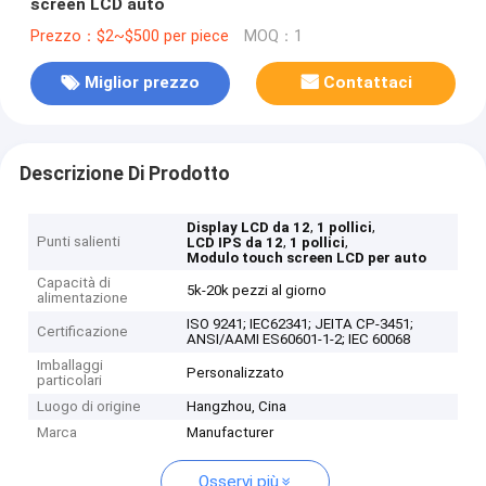
screen LCD auto
Prezzo：$2~$500 per piece
MOQ：1
Miglior prezzo
Contattaci
Descrizione Di Prodotto
,
,
Display LCD da 12
1 pollici
Punti salienti
,
,
LCD IPS da 12
1 pollici
Modulo touch screen LCD per auto
Capacità di
5k-20k pezzi al giorno
alimentazione
ISO 9241; IEC62341; JEITA CP-3451;
Certificazione
ANSI/AAMI ES60601-1-2; IEC 60068
Imballaggi
Personalizzato
particolari
Luogo di origine
Hangzhou, Cina
Marca
Manufacturer
Osservi più