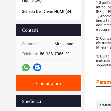
Liquidi
(26)
1.3 polli
Introduce
Scheda Del Driver HDMI
(34)
IPS (In-P
1) Angolo
fino a 16
dell'imma
Contatti
e accurat
2) Compat
elettronic
Contatti:
Mrs. Jiang
fitness tr
Telefono:
86-188-7965-2960
3) Durabil
materiali
sopportar
Parame
Contatta ora
Spedicaci
Caratter