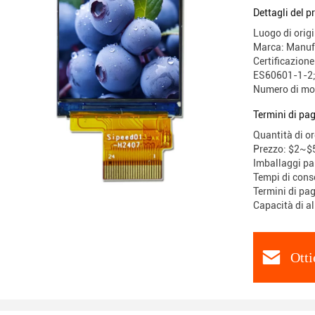
Dettagli del p
Luogo di orig
Marca: Manuf
Certificazion
ES60601-1-2;
Numero di mo
Termini di pa
Quantità di o
Prezzo: $2~$5
Imballaggi pa
Tempi di cons
Termini di pa
Capacità di a
Otti