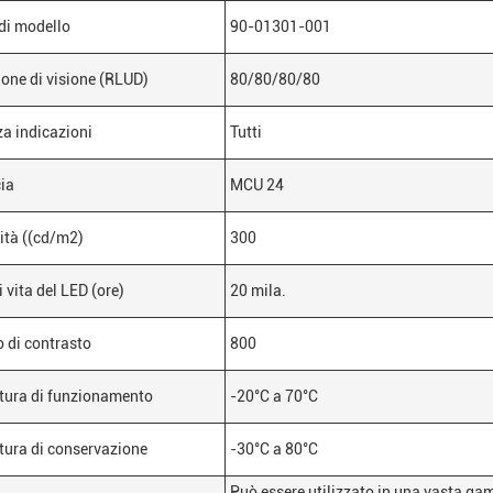
di modello
90-01301-001
one di visione (RLUD)
80/80/80/80
za indicazioni
Tutti
cia
MCU 24
ità ((cd/m2)
300
 vita del LED (ore)
20 mila.
 di contrasto
800
tura di funzionamento
-20°C a 70°C
ura di conservazione
-30°C a 80°C
Può essere utilizzato in una vasta gam