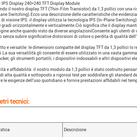
ci IPS Display 240*240 TFT Display Module
ndo il nostro display TFT (Thin-Film Transistor) da 1,3 pollici con una r
lane Switching).Ecco una descrizione delle caratteristiche che evidenzia i
 di visione IPS: il display utilizza la tecnologia IPS (In-Plane Switching
0 gradi orizzontalmente e verticalmente.Ciò significa che il display mant
gine anche quando visto da diverse angolazioniConsente agli utenti di 
o senza subire significative distorsioni di colore o perdita di qualità del
to e versatile: le dimensioni compatte del display TFT da 1,3 pollici lo r
i.La sua versatilità gli consente di essere utilizzato in una vasta gamma d
acker, gli strumenti portatili, i dispositivi indossabili e altri dispositivi el
ità e affidabilità: il nostro modulo da 1,3 pollici è stato costruito pensa
 di alta qualità e sottoposto a rigorosi test per soddisfare gli standard d
e le esigenze dell'uso quotidiano e fornire prestazioni affidabili nel tem
tri tecnici:
istica
Descrizione