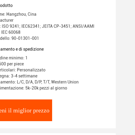
rodotto
ine: Hangzhou, Cina
acturer
e: ISO 9241; IEC62341; JEITA CP-3451; ANSI/AAMI
 IEC 60068
dello: 90-01301-001
gamento e di spedizione
rdine minimo: 1
00 per piece
rticolari: Personalizzato
egna: 3-4 settimane
gamento: L/C, D/A, D/P, T/T, Western Union
limentazione: 5k-20k pezzi al giorno
eni il miglior prezzo