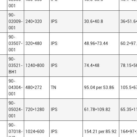
001
90-
02009-
240*320
IPS
30.6*40.8
36*51.6
001
90-
03507-
320*480
IPS
48.96*73.44
60.2*97
001
90-
03521-
1240*800
IPS
74.4*48
78.15*5
BH1
90-
04304-
480*272
TN
95.04 per 53.86
105.5*6
001
90-
05024-
720*1280
IPS
61.78*109.82
65.35*1
001
90-
07018-
1024*600
IPS
154.21 per 85.92
164*97*