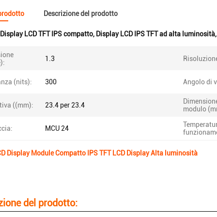
 prodotto
Descrizione del prodotto
Display LCD TFT IPS compatto
,
Display LCD IPS TFT ad alta luminosità
ione
1.3
Risoluzion
):
nza (nits):
300
Angolo di v
Dimensione
tiva ((mm):
23.4 per 23.4
modulo (m
Temperatur
ccia:
MCU 24
funzionam
LCD Display Module Compatto IPS TFT LCD Display Alta luminosità
zione del prodotto: