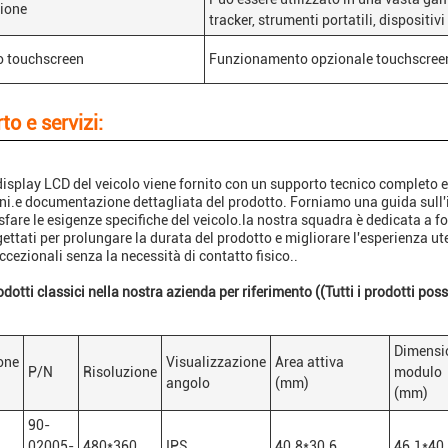
ione
tracker, strumenti portatili, dispositivi 
o touchscreen
Funzionamento opzionale touchscreen 
to e servizi:
 display LCD del veicolo viene fornito con un supporto tecnico completo 
ni.e documentazione dettagliata del prodotto. Forniamo una guida sull'i
sfare le esigenze specifiche del veicolo.la nostra squadra è dedicata a for
ettati per prolungare la durata del prodotto e migliorare l'esperienza u
ccezionali senza la necessità di contatto fisico..
odotti classici nella nostra azienda per riferimento ((Tutti i prodotti po
Dimensi
one
Visualizzazione
Area attiva
P/N
Risoluzione
modulo
angolo
(mm)
(mm)
90-
02005-
480*360
IPS
40.8*30.6
46.1*40