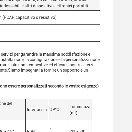
indossabili e altri dispositivi elettronici portatili
(PCAP, capacitivo o resistivo)
e servizi per garantire la massima soddisfazione e
nstallazione, la configurazione e la personalizzazione
nire soluzioni tempestive ed efficaciI nostri servizi
tente.Siamo impegnati a fornire un supporto e un
ssono essere personalizzati secondo le vostre esigenze)
one del
Luminanza
Interfaccia
OP
°C
(nit)
-
.96*2.54
RGB
200-500