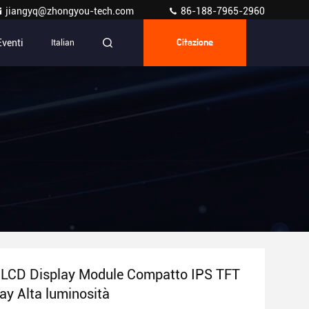
jiangyq@zhongyou-tech.com
86-188-7965-2960
Eventi
Italian
Citazione
à
ci LCD Display Module Compatto IPS TFT
ay Alta luminosità