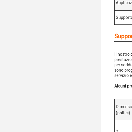
Applicaz
Support
Suppor
Il nostro
prestazio
per soddi
sono prog
servizio e
Alcuni pr
Dimensi
(pollici)
2