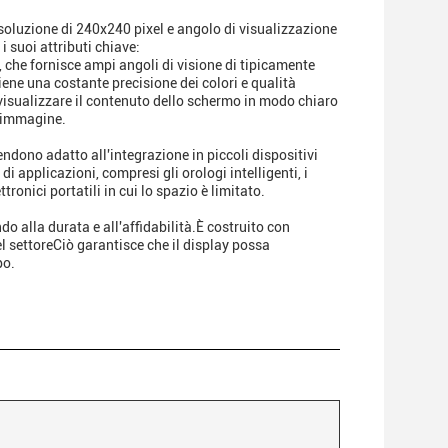
isoluzione di 240x240 pixel e angolo di visualizzazione
 suoi attributi chiave:
), che fornisce ampi angoli di visione di tipicamente
iene una costante precisione dei colori e qualità
visualizzare il contenuto dello schermo in modo chiaro
l'immagine.
endono adatto all'integrazione in piccoli dispositivi
i applicazioni, compresi gli orologi intelligenti, i
ettronici portatili in cui lo spazio è limitato.
ndo alla durata e all'affidabilità.È costruito con
el settoreCiò garantisce che il display possa
po.