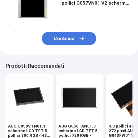
pollici G057VN01 V2 schermo
ad alta luminosità
Continua
Prodotti Raccomandati
AUO G050VTN01.1
AUO G050TAN01.0
4.3 pollici 480
schermo LCD TFT 5
schermo LCD TFT 5
272 pixel AUO
pollici 800 RGB × 480
pollici 720 RGB ×
G043FW01 V0