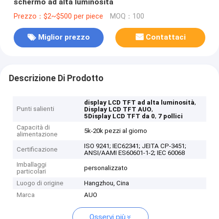
schermo ad alta luminosità
Prezzo：$2~$500 per piece
MOQ：100
Miglior prezzo
Contattaci
Descrizione Di Prodotto
,
display LCD TFT ad alta luminosità
Punti salienti
,
Display LCD TFT AUO
,
5Display LCD TFT da 0
7 pollici
Capacità di
5k-20k pezzi al giorno
alimentazione
ISO 9241; IEC62341; JEITA CP-3451;
Certificazione
ANSI/AAMI ES60601-1-2; IEC 60068
Imballaggi
personalizzato
particolari
Luogo di origine
Hangzhou, Cina
Marca
AUO
Osservi più