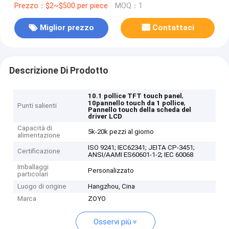
Prezzo：$2~$500 per piece
MOQ：1
Miglior prezzo
Contattaci
Descrizione Di Prodotto
,
10.1 pollice TFT touch panel
,
10pannello touch da 1 pollice
Punti salienti
Pannello touch della scheda del
driver LCD
Capacità di
5k-20k pezzi al giorno
alimentazione
ISO 9241; IEC62341; JEITA CP-3451;
Certificazione
ANSI/AAMI ES60601-1-2; IEC 60068
Imballaggi
Personalizzato
particolari
Luogo di origine
Hangzhou, Cina
Marca
ZOYO
Osservi più