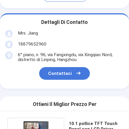
Dettagli Di Contatto
Mrs. Jiang
18879652960
6° piano, n. 96, via Fangxingdu, via Xingqiao Nord,
distretto di Linping, Hangzhou
Contattaci
Ottieni Il Miglior Prezzo Per
10.1 pollice TFT Touch
Panel con LCD Driver