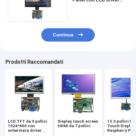
Board
Continua
Prodotti Raccomandati
LCD TFT da 9 pollici
Display touch screen
13.3 pollici H
1024*600 con
HDMI da 7 pollici
Touch Display 
schermata driver
Raspberry PI
HDMI