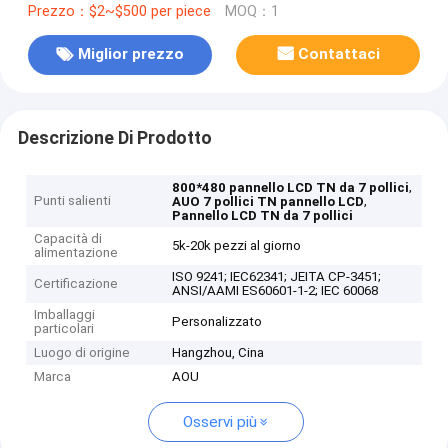
Prezzo：$2~$500 per piece
MOQ：1
Miglior prezzo
Contattaci
Descrizione Di Prodotto
,
800*480 pannello LCD TN da 7 pollici
Punti salienti
,
AUO 7 pollici TN pannello LCD
Pannello LCD TN da 7 pollici
Capacità di
5k-20k pezzi al giorno
alimentazione
ISO 9241; IEC62341; JEITA CP-3451;
Certificazione
ANSI/AAMI ES60601-1-2; IEC 60068
Imballaggi
Personalizzato
particolari
Luogo di origine
Hangzhou, Cina
Marca
AOU
Osservi più