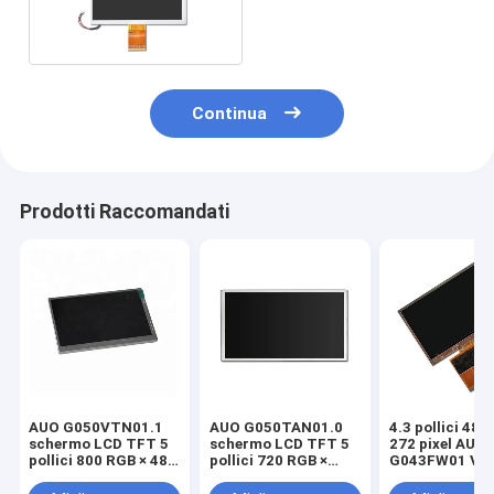
pannello LCD
Continua
Prodotti Raccomandati
AUO G050VTN01.1
AUO G050TAN01.0
4.3 pollici 480
schermo LCD TFT 5
schermo LCD TFT 5
272 pixel AUO
pollici 800 RGB × 480
pollici 720 RGB ×
G043FW01 V0
pixel
1280 pixel
Display